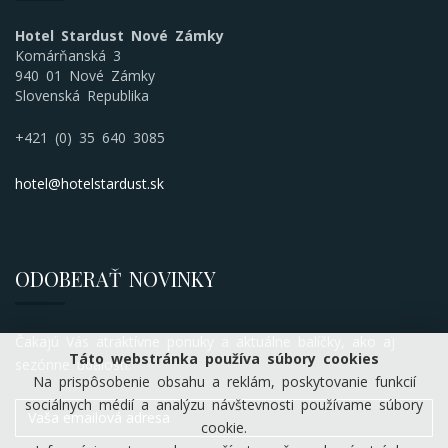
Hotel Stardust Nové Zámky
Komárňanská 3
940 01 Nové Zámky
Slovenská Republika
+421 (0) 35 640 3085
hotel@hotelstardust.sk
ODOBERAŤ NOVINKY
Čakajú Vás atraktívne ponuky a aktuálne balíčky, ako aj
Táto webstránka používa súbory cookies
sezónne udalosti.
Na prispôsobenie obsahu a reklám, poskytovanie funkcií
sociálnych médií a analýzu návštevnosti používame súbory
cookie.