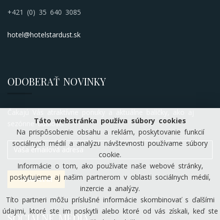
+421 (0) 35 640 3085
hotel@hotelstardust.sk
ODOBERAŤ NOVINKY
Čakajú Vás atraktívne ponuky a aktuálne balíčky, ako aj
Táto webstránka používa súbory cookies
sezónne udalosti.
Na prispôsobenie obsahu a reklám, poskytovanie funkcií
sociálnych médií a analýzu návštevnosti používame súbory
cookie.
Informácie o tom, ako používate naše webové stránky,
poskytujeme aj našim partnerom v oblasti sociálnych médií,
inzercie a analýzy.
Títo partneri môžu príslušné informácie skombinovať s ďalšími
údajmi, ktoré ste im poskytli alebo ktoré od vás získali, keď ste
SOCIÁLNE MÉDIÁ