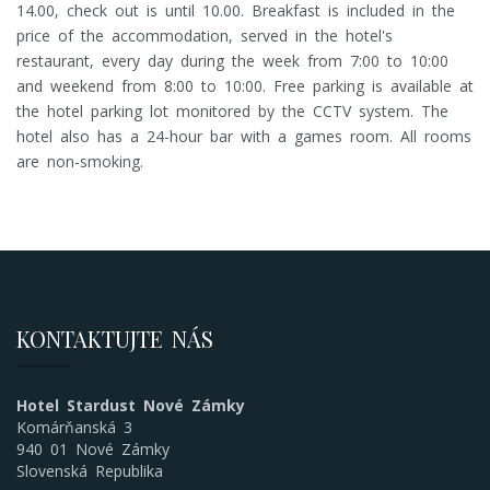
14.00, check out is until 10.00. Breakfast is included in the
price of the accommodation, served in the hotel's
restaurant, every day during the week from 7:00 to 10:00
and weekend from 8:00 to 10:00. Free parking is available at
the hotel parking lot monitored by the CCTV system. The
hotel also has a 24-hour bar with a games room. All rooms
are non-smoking.
KONTAKTUJTE NÁS
Hotel Stardust Nové Zámky
Komárňanská 3
940 01 Nové Zámky
Slovenská Republika